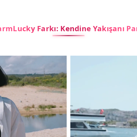
rmLucky Farkı: Kendine Yakışanı Pa