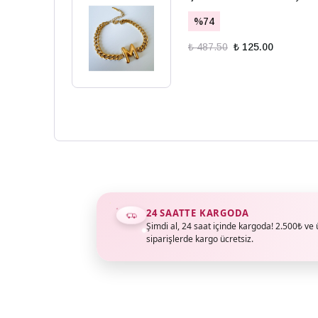
%
74
₺ 487.50
₺ 125.00
24 SAATTE KARGODA
Şimdi al, 24 saat içinde kargoda! 2.500₺ ve 
siparişlerde kargo ücretsiz.