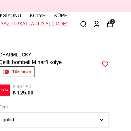
KSİYONU
KOLYE
KÜPE
0
YAZ FIRSATLARI (3 AL 2 ÖDE)
CHARMLUCKY
Çelik bombeli M harfi kolye
Tükeniyor
₺ 487.50
%
74
₺ 125.00
Renk