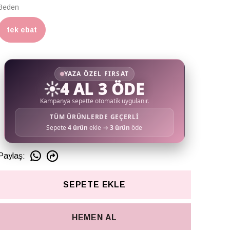
Beden
tek ebat
YAZA ÖZEL FIRSAT
☀️
4 AL 3 ÖDE
Kampanya sepette otomatik uygulanır.
TÜM ÜRÜNLERDE GEÇERLİ
Sepete
4 ürün
ekle →
3 ürün
öde
Paylaş
:
SEPETE EKLE
HEMEN AL