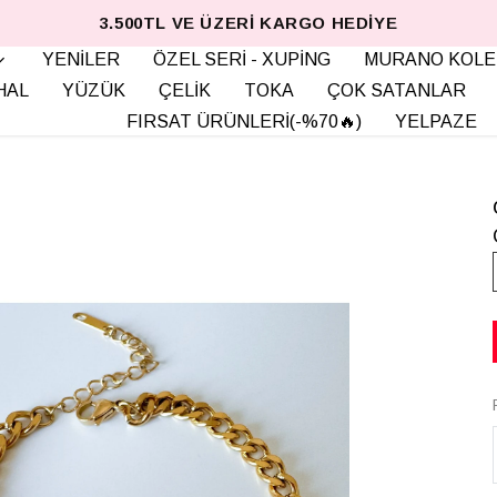
3.500TL VE ÜZERI KARGO HEDIYE
YENİLER
ÖZEL SERİ - XUPİNG
MURANO KOLE
HAL
YÜZÜK
ÇELİK
TOKA
ÇOK SATANLAR
FIRSAT ÜRÜNLERİ(-%70🔥)
YELPAZE