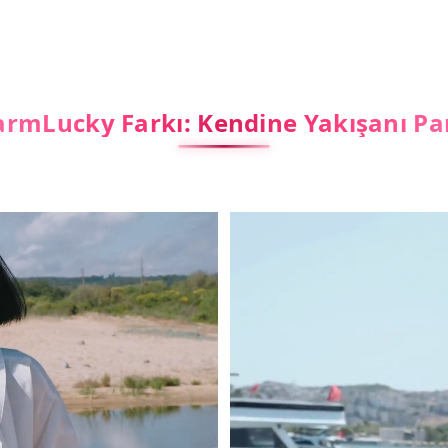
rmLucky Farkı: Kendine Yakışanı Pa