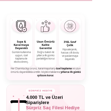
Suya &
Uzun Ömürlü
316L Sınıf
Kararmaya
Kalite
Çelik
Dayanıklı
Garantisi
Hipoalerjenik,
Günlük kullanıma
Doğru bakım ile
hassas cilt dostu
uygun, özel
yıllarca ilk günkü
ve paslanmaya
kaplama ile
parlaklığını korur.
dayanıklı.
ekstra direnç.
Her Charmluckyy ürünü, kararmaya karşı
özel kaplama
ve uzun
ömürlü dayanıklılıkla üretilir; böylece takılarınız
yıllarca ilk günkü
ışıltısını korur.
SÜRPRİZ HEDİYE
✦
✦
4.000 TL ve Üzeri
✦
Siparişlere
Sürpriz Saç Filesi Hediye