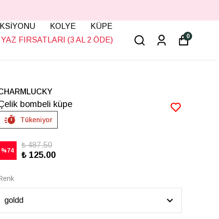
KSİYONU
KOLYE
KÜPE
0
YAZ FIRSATLARI (3 AL 2 ÖDE)
CHARMLUCKY
Çelik bombeli küpe
Tükeniyor
₺ 487.50
%
74
₺ 125.00
Renk