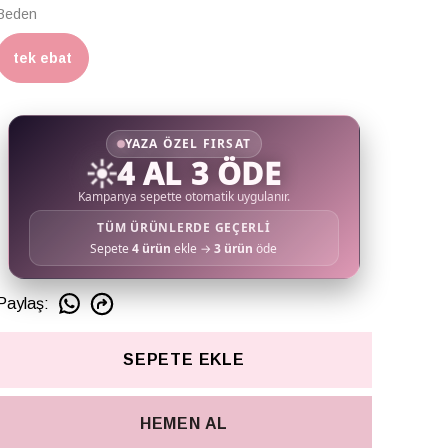
Beden
tek ebat
YAZA ÖZEL FIRSAT
☀️
4 AL 3 ÖDE
Kampanya sepette otomatik uygulanır.
TÜM ÜRÜNLERDE GEÇERLİ
Sepete
4 ürün
ekle →
3 ürün
öde
Paylaş
:
SEPETE EKLE
HEMEN AL