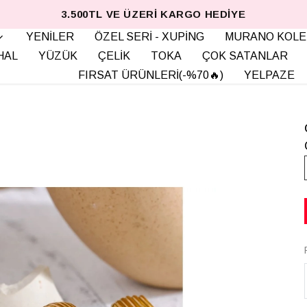
3.500TL VE ÜZERI KARGO HEDIYE
YENİLER
ÖZEL SERİ - XUPİNG
MURANO KOLE
HAL
YÜZÜK
ÇELİK
TOKA
ÇOK SATANLAR
FIRSAT ÜRÜNLERİ(-%70🔥)
YELPAZE