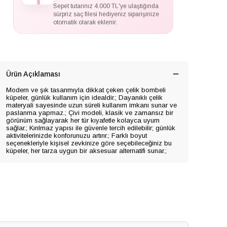
Sepet tutarınız 4.000 TL'ye ulaştığında
sürpriz saç filesi hediyeniz siparişinize
otomatik olarak eklenir.
Ürün Açıklaması
Modern ve şık tasarımıyla dikkat çeken çelik bombeli
küpeler, günlük kullanım için idealdir.; Dayanıklı çelik
materyali sayesinde uzun süreli kullanım imkanı sunar ve
paslanma yapmaz.; Çivi modeli, klasik ve zamansız bir
görünüm sağlayarak her tür kıyafetle kolayca uyum
sağlar.; Kırılmaz yapısı ile güvenle tercih edilebilir; günlük
aktivitelerinizde konforunuzu artırır.; Farklı boyut
seçenekleriyle kişisel zevkinize göre seçebileceğiniz bu
küpeler, her tarza uygun bir aksesuar alternatifi sunar.;