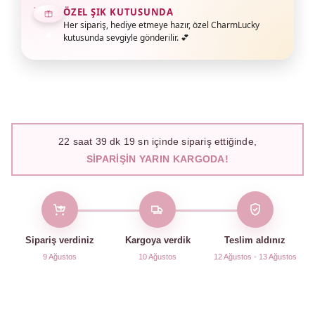
ÖZEL ŞIK KUTUSUNDA
Her sipariş, hediye etmeye hazır, özel CharmLucky
kutusunda sevgiyle gönderilir. 💕
22
saat
39
dk
18
sn içinde sipariş ettiğinde,
SIPARIŞIN YARIN KARGODA!
Sipariş verdiniz
Kargoya verdik
Teslim aldınız
9 Ağustos
10 Ağustos
12 Ağustos - 13 Ağustos