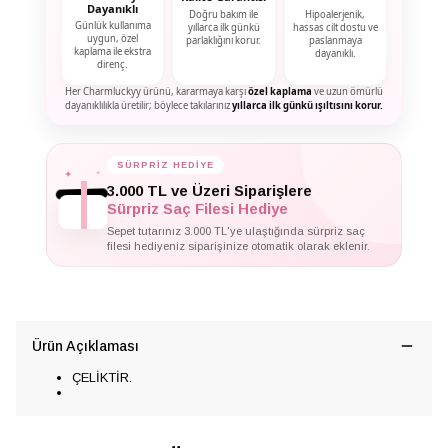
Dayanıklı
Doğru bakım ile
Hipoalerjenik,
Günlük kullanıma
yıllarca ilk günkü
hassas cilt dostu ve
uygun, özel
parlaklığını korur.
paslanmaya
kaplama ile ekstra
dayanıklı.
direnç.
Her Charmluckyy ürünü, kararmaya karşı
özel kaplama
ve uzun ömürlü
dayanıklılıkla üretilir; böylece takılarınız
yıllarca ilk günkü ışıltısını korur.
✦
✦
SÜRPRİZ HEDİYE
✦
3.000 TL ve Üzeri Siparişlere
Sürpriz Saç Filesi Hediye
Sepet tutarınız 3.000 TL'ye ulaştığında sürpriz saç
filesi hediyeniz siparişinize otomatik olarak eklenir.
Ürün Açıklaması
ÇELİKTİR.