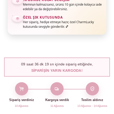
Memnun kalmazsanız, ürünü 10 gün içinde kolayca iade
edebilir ya da değiştirebilirsiniz.
ÖZEL ŞIK KUTUSUNDA
Her sipariş, hediye etmeye hazır, özel CharmLucky
kutusunda sevgiyle gönderilir. 💕
09
saat
36
dk
18
sn içinde sipariş ettiğinde,
SIPARIŞIN YARIN KARGODA!
Sipariş verdiniz
Kargoya verdik
Teslim aldınız
10 Ağustos
11 Ağustos
13 Ağustos - 14 Ağustos