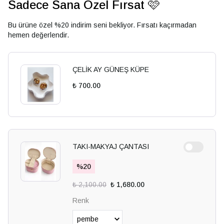
Sadece Sana Özel Fırsat 🩷
Bu ürüne özel %20 indirim seni bekliyor. Fırsatı kaçırmadan
hemen değerlendir.
ÇELİK AY GÜNEŞ KÜPE
₺ 700.00
TAKI-MAKYAJ ÇANTASI
%
20
₺ 2,100.00
₺ 1,680.00
Renk