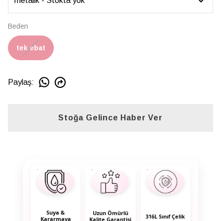
Beden
tek ebat
Paylaş
:
Stoğa Gelince Haber Ver
Suya &
Uzun Ömürlü
316L Sınıf Çelik
Kararmaya
Kalite Garantisi