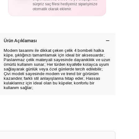
sürpriz saç filesi hediyeniz siparişinize
otomatik olarak eklenir.
Ürün Açıklaması
Modern tasarımı ile dikkat çeken çelik 4 bombeli halka
küpe, şıklığınızı tamamlamak için ideal bir aksesuardır.;
Paslanmaz çelik materyali sayesinde dayanıklılık ve uzun
ömürlü kullanım sunar.; Her türden kıyafetle kolayca uyum
sağlayarak günlük veya özel günlerde tercih edilebilir.;
Çivi modeli sayesinde modern ve trend bir görünüm
kazandırır, farklı stil anlayışlarına hitap eder.; Hassas
kulaklarınız için ideal olan bu küpeler, konforlu bir
kullanım sağlar.;