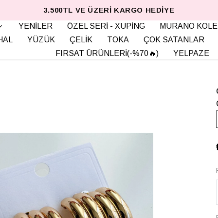
3.500TL VE ÜZERI KARGO HEDIYE
YENİLER
ÖZEL SERİ - XUPİNG
MURANO KOLE
HAL
YÜZÜK
ÇELİK
TOKA
ÇOK SATANLAR
FIRSAT ÜRÜNLERİ(-%70🔥)
YELPAZE