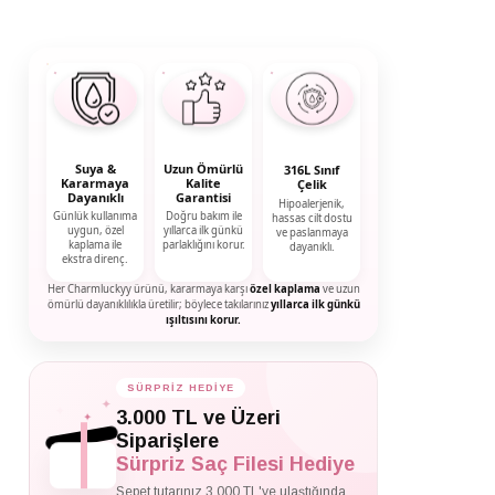
Suya &
Uzun Ömürlü
316L Sınıf
Kararmaya
Kalite
Çelik
Dayanıklı
Garantisi
Hipoalerjenik,
Günlük kullanıma
Doğru bakım ile
hassas cilt dostu
uygun, özel
yıllarca ilk günkü
ve paslanmaya
kaplama ile
parlaklığını korur.
dayanıklı.
ekstra direnç.
Her Charmluckyy ürünü, kararmaya karşı
özel kaplama
ve uzun
ömürlü dayanıklılıkla üretilir; böylece takılarınız
yıllarca ilk günkü
ışıltısını korur.
SÜRPRİZ HEDİYE
✦
✦
3.000 TL ve Üzeri
✦
Siparişlere
Sürpriz Saç Filesi Hediye
Sepet tutarınız 3.000 TL'ye ulaştığında