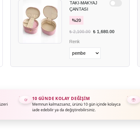
TAKI-MAKYAJ
ÇANTASI
%
20
₺ 2,100.00
₺ 1,680.00
Renk
10 GÜNDE KOLAY DEĞIŞIM
üzeri
Memnun kalmazsanız, ürünü 10 gün içinde kolayca
iade edebilir ya da değiştirebilirsiniz.