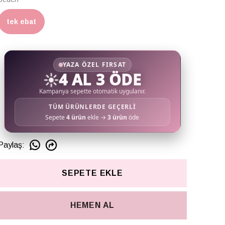
tek ebat
YAZA ÖZEL FIRSAT
☀️
4 AL 3 ÖDE
Kampanya sepette otomatik uygulanır.
TÜM ÜRÜNLERDE GEÇERLİ
Sepete
4 ürün
ekle →
3 ürün
öde
Paylaş
:
SEPETE EKLE
HEMEN AL