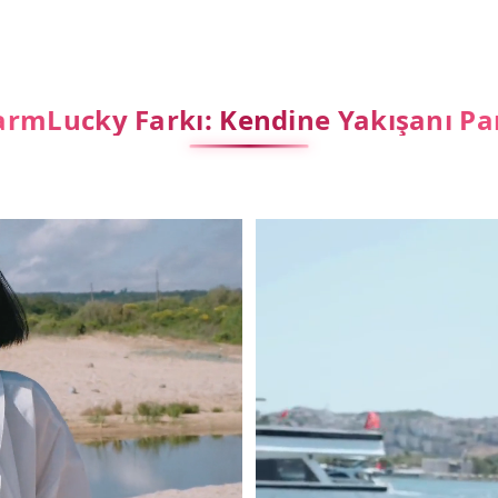
rmLucky Farkı: Kendine Yakışanı Pa