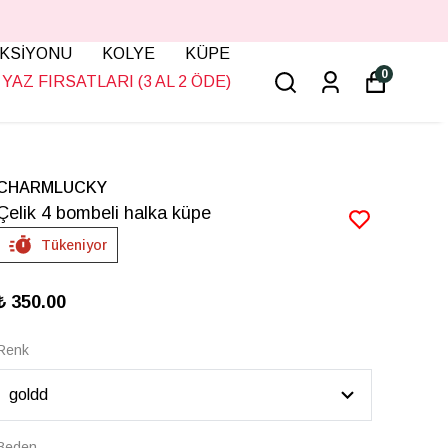
KSİYONU
KOLYE
KÜPE
0
YAZ FIRSATLARI (3 AL 2 ÖDE)
CHARMLUCKY
Çelik 4 bombeli halka küpe
Tükeniyor
₺ 350.00
Renk
Beden