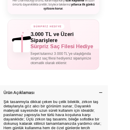
Her Charmluckyy ürünü, kararmaya karşı
özel kaplama
ve uzun
ömürlü dayanıklılıkla üretilir; böylece takılarınız
yıllarca ilk günkü
ışıltısını korur.
SÜRPRİZ HEDİYE
✦
✦
✦
3.000 TL ve Üzeri
Siparişlere
Sürpriz Saç Filesi Hediye
Sepet tutarınız 3.000 TL'ye ulaştığında
sürpriz saç filesi hediyeniz siparişinize
otomatik olarak eklenir.
Ürün Açıklaması
Şık tasarımıyla dikkat çeken bu çelik bileklik, zirkon taş
detaylarıyla göz alıcı bir görünüm sunar.; Dayanıklı
materyali sayesinde uzun süreli kullanım için idealdir;
paslanmaz yapısıyla her türlü hava koşuluna karşı
dayanıklıdır.; Üçlü zirkon taş tasarımı, bileğe sofistike bir
dokunuş katarak stilinizi tamamlamanızda yardımcı olur.;
Hem günlük kullanıma hem de özel günlerde tercih