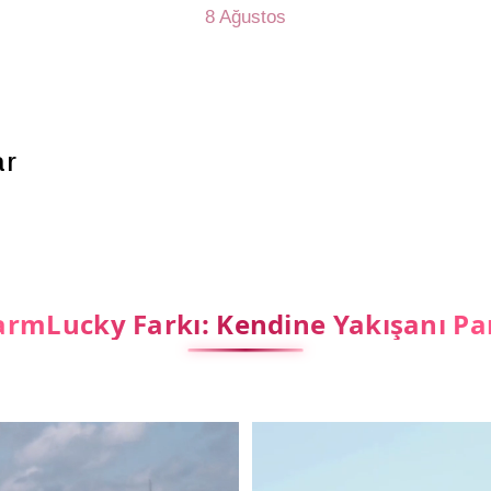
8 Ağustos
ar
rmLucky Farkı: Kendine Yakışanı Pa