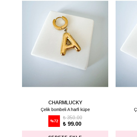
CHARMLUCKY
Çelik bombeli K harfi küpe
Ç
₺ 350.00
%
72
₺ 99.00