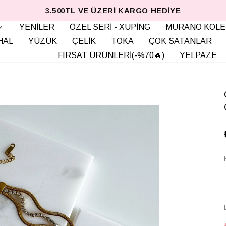
3.500TL VE ÜZERI KARGO HEDIYE
YENİLER
ÖZEL SERİ - XUPİNG
MURANO KOLE
HAL
YÜZÜK
ÇELİK
TOKA
ÇOK SATANLAR
FIRSAT ÜRÜNLERİ(-%70🔥)
YELPAZE