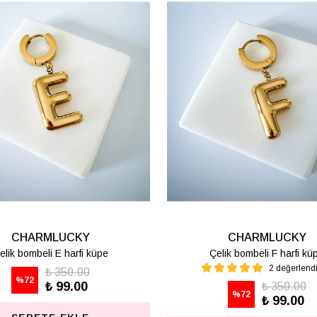
CHARMLUCKY
CHARMLUCKY
elik bombeli M harfi lüpe
Çelik bombeli S harfi kü
1 değerlendirme
₺ 350.00
%
72
₺ 99.00
₺ 350.00
%
72
₺ 99.00