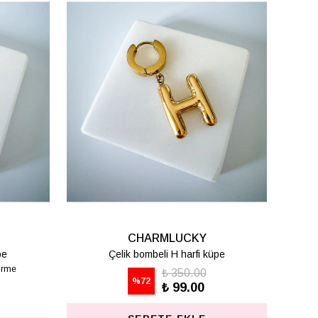
CHARMLUCKY
pe
Çelik bombeli T harfi küpe
₺ 350.00
%
72
₺ 99.00