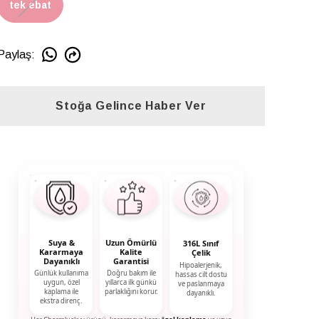
tek ebat
Paylaş
:
Stoğa Gelince Haber Ver
Suya &
Uzun Ömürlü
316L Sınıf
Kararmaya
Kalite
Çelik
Dayanıklı
Garantisi
Hipoalerjenik,
Günlük kullanıma
Doğru bakım ile
hassas cilt dostu
uygun, özel
yıllarca ilk günkü
ve paslanmaya
kaplama ile
parlaklığını korur.
dayanıklı.
ekstra direnç.