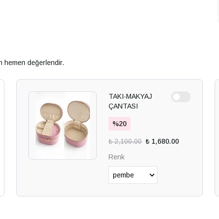
an hemen değerlendir.
TAKI-MAKYAJ
ÇANTASI
%
20
₺ 2,100.00
₺ 1,680.00
Renk