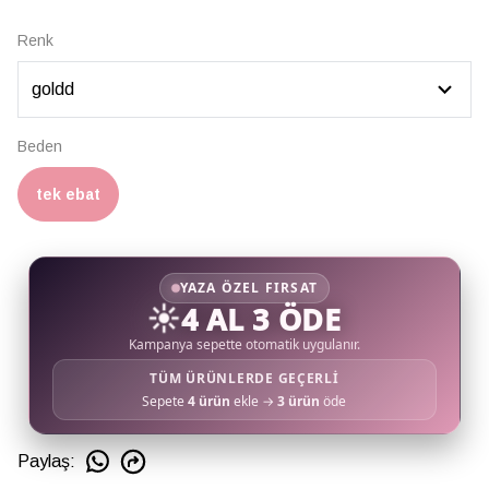
Renk
Beden
tek ebat
YAZA ÖZEL FIRSAT
☀️
4 AL 3 ÖDE
Kampanya sepette otomatik uygulanır.
TÜM ÜRÜNLERDE GEÇERLİ
Sepete
4 ürün
ekle →
3 ürün
öde
Paylaş
: