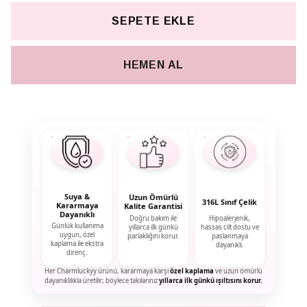
SEPETE EKLE
HEMEN AL
Suya &
Uzun Ömürlü
316L Sınıf Çelik
Kararmaya
Kalite Garantisi
Dayanıklı
Doğru bakım ile
Hipoalerjenik,
Günlük kullanıma
yıllarca ilk günkü
hassas cilt dostu ve
uygun, özel
parlaklığını korur.
paslanmaya
kaplama ile ekstra
dayanıklı.
direnç.
Her Charmluckyy ürünü, kararmaya karşı
özel kaplama
ve uzun ömürlü
dayanıklılıkla üretilir; böylece takılarınız
yıllarca ilk günkü ışıltısını korur.