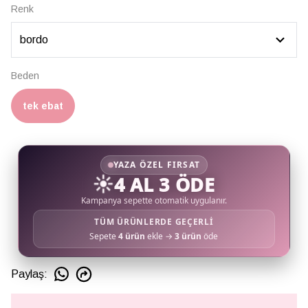
Renk
Beden
tek ebat
YAZA ÖZEL FIRSAT
☀️
4 AL 3 ÖDE
Kampanya sepette otomatik uygulanır.
TÜM ÜRÜNLERDE GEÇERLİ
Sepete
4 ürün
ekle →
3 ürün
öde
Paylaş
: