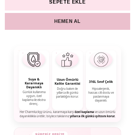
SEPETE EKLE
HEMEN AL
Suya &
Uzun Ömürlü
316L Sınıf Çelik
Kararmaya
Kalite Garantisi
Dayanıklı
Doğru bakım ile
Hipoalerjenik,
Günlük kullanıma
yıllarca ilk günkü
hassas cilt dostu ve
uygun, özel
parlaklığını korur.
paslanmaya
kaplama ile ekstra
dayanıklı.
direnç.
Her Charmluckyy ürünü, kararmaya karşı
özel kaplama
ve uzun ömürlü
dayanıklılıkla üretilir; böylece takılarınız
yıllarca ilk günkü ışıltısını korur.
✦
✦
SÜRPRİZ HEDİYE