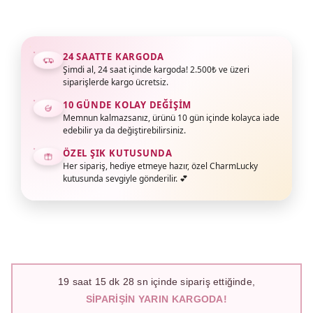
24 SAATTE KARGODA
Şimdi al, 24 saat içinde kargoda! 2.500₺ ve üzeri
siparişlerde kargo ücretsiz.
10 GÜNDE KOLAY DEĞIŞIM
Memnun kalmazsanız, ürünü 10 gün içinde kolayca iade
edebilir ya da değiştirebilirsiniz.
ÖZEL ŞIK KUTUSUNDA
Her sipariş, hediye etmeye hazır, özel CharmLucky
kutusunda sevgiyle gönderilir. 💕
19
saat
15
dk
27
sn içinde sipariş ettiğinde,
SIPARIŞIN YARIN KARGODA!