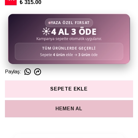
₺ 315.00
YAZA ÖZEL FIRSAT
☀️
4 AL 3 ÖDE
Kampanya sepette otomatik uygulanır.
TÜM ÜRÜNLERDE GEÇERLİ
Sepete
4 ürün
ekle →
3 ürün
öde
Paylaş
:
SEPETE EKLE
HEMEN AL