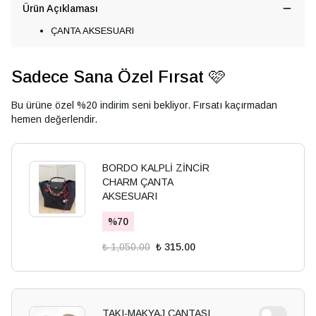
Ürün Açıklaması
ÇANTA AKSESUARI
Sadece Sana Özel Fırsat 🩷
Bu ürüne özel %20 indirim seni bekliyor. Fırsatı kaçırmadan
hemen değerlendir.
BORDO KALPLİ ZİNCİR
CHARM ÇANTA
AKSESUARI
%
70
₺ 1,050.00
₺ 315.00
TAKI-MAKYAJ ÇANTASI