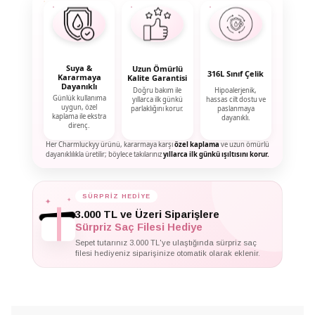
Suya &
Uzun Ömürlü
316L Sınıf Çelik
Kararmaya
Kalite Garantisi
Dayanıklı
Doğru bakım ile
Hipoalerjenik,
Günlük kullanıma
yıllarca ilk günkü
hassas cilt dostu ve
uygun, özel
parlaklığını korur.
paslanmaya
kaplama ile ekstra
dayanıklı.
direnç.
Her Charmluckyy ürünü, kararmaya karşı
özel kaplama
ve uzun ömürlü
dayanıklılıkla üretilir; böylece takılarınız
yıllarca ilk günkü ışıltısını korur.
✦
✦
SÜRPRİZ HEDİYE
✦
3.000 TL ve Üzeri Siparişlere
Sürpriz Saç Filesi Hediye
Sepet tutarınız 3.000 TL'ye ulaştığında sürpriz saç
filesi hediyeniz siparişinize otomatik olarak eklenir.