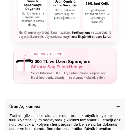
Suya &
Uzun Ömürlü
316L Sınıf Çelik
Kararmaya
Kalite Garantisi
Dayanıklı
Doğru bakım ile
Hipoalerjenik,
Günlük kullanıma
yıllarca ilk günkü
hassas cilt dostu ve
uygun, özel
parlaklığını korur.
paslanmaya
kaplama ile ekstra
dayanıklı.
direnç.
Her Charmluckyy ürünü, kararmaya karşı
özel kaplama
ve uzun ömürlü
dayanıklılıkla üretilir; böylece takılarınız
yıllarca ilk günkü ışıltısını korur.
SÜRPRİZ HEDİYE
✦
✦
✦
3.000 TL ve Üzeri Siparişlere
Sürpriz Saç Filesi Hediye
Sepet tutarınız 3.000 TL'ye ulaştığında sürpriz saç
filesi hediyeniz siparişinize otomatik olarak eklenir.
Ürün Açıklaması
Zarif ve göz alıcı bir aksesuar olan boncuk büyük kolye, her
türlü kıyafetle uyum sağlayarak şıklığınızı tamamlar; El emeği göz
nuru boncuklar, kolyenin her parçasında benzersiz bir dokunuş
sunar ve her takımda öne çıkmanızı sağlar; Büyük boyutları