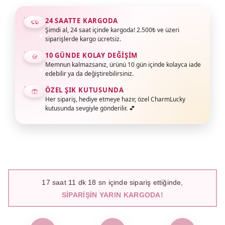
24 SAATTE KARGODA
Şimdi al, 24 saat içinde kargoda! 2.500₺ ve üzeri
siparişlerde kargo ücretsiz.
10 GÜNDE KOLAY DEĞIŞIM
Memnun kalmazsanız, ürünü 10 gün içinde kolayca iade
edebilir ya da değiştirebilirsiniz.
ÖZEL ŞIK KUTUSUNDA
Her sipariş, hediye etmeye hazır, özel CharmLucky
kutusunda sevgiyle gönderilir. 💕
17
saat
11
dk
17
sn içinde sipariş ettiğinde,
SIPARIŞIN YARIN KARGODA!