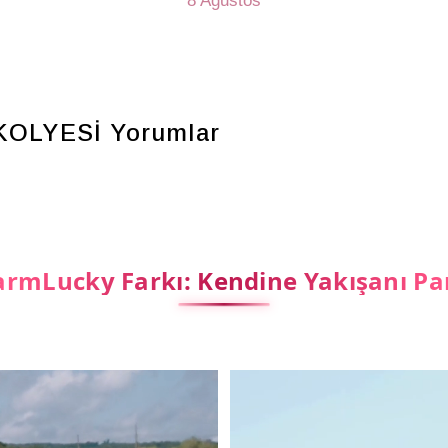
8 Ağustos
KOLYESİ
Yorumlar
rmLucky Farkı: Kendine Yakışanı Pa