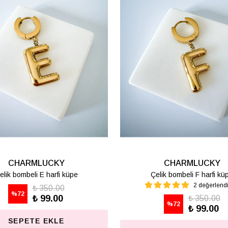
CHARMLUCKY
CHARMLUCKY
elik bombeli M harfi lüpe
Çelik bombeli S harfi kü
1 değerlendirme
₺ 350.00
%
72
₺ 99.00
₺ 350.00
%
72
₺ 99.00
SEPETE EKLE