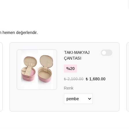
an hemen değerlendir.
TAKI-MAKYAJ
ÇANTASI
%
20
₺ 2,100.00
₺ 1,680.00
Renk