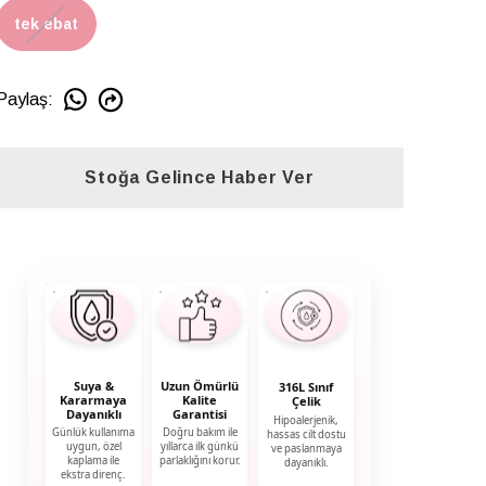
tek ebat
Paylaş
:
Stoğa Gelince Haber Ver
Suya &
Uzun Ömürlü
316L Sınıf
Kararmaya
Kalite
Çelik
Dayanıklı
Garantisi
Hipoalerjenik,
Günlük kullanıma
Doğru bakım ile
hassas cilt dostu
uygun, özel
yıllarca ilk günkü
ve paslanmaya
kaplama ile
parlaklığını korur.
dayanıklı.
ekstra direnç.