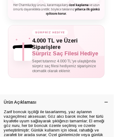
Her Charmluckyy ürünü, kararmaya karşı
özel kaplama
ve uzun
ömürlü dayanıklılıkla üretilir; böylece takılarınız
yıllarca ilk günkü
ışıltısını korur.
SÜRPRİZ HEDİYE
✦
✦
4.000 TL ve Üzeri
✦
Siparişlere
Sürpriz Saç Filesi Hediye
Sepet tutarınız 4.000 TL'ye ulaştığında
sürpriz saç filesi hediyeniz siparişinize
otomatik olarak eklenir.
Ürün Açıklaması
Zarif boncuk işçiliği ile tasarlanmış, yaz aylarının
vazgeçilmez aksesuarı; Göz alıcı barok inciler, her türlü
kıyafetle uyum sağlayarak şıklığınızı tamamlar; El emeği
göz nuru, her bir boncuk özenle seçilmiş ve özenle
yerleştirilmiştir; Günlük kullanım için ideal, rahatlığı ve
zarafeti bir arada sunar; Özel günlerinizde veya günlük