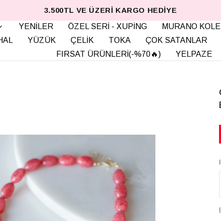
3.500TL VE ÜZERI KARGO HEDIYE
YENİLER
ÖZEL SERİ - XUPİNG
MURANO KOLE
HAL
YÜZÜK
ÇELİK
TOKA
ÇOK SATANLAR
FIRSAT ÜRÜNLERİ(-%70🔥)
YELPAZE