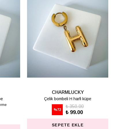
CHARMLUCKY
pe
Çelik bombeli T harfi küpe
₺ 350.00
%
72
₺ 99.00
SEPETE EKLE