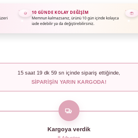
10 GÜNDE KOLAY DEĞIŞIM
üzeri
Memnun kalmazsanız, ürünü 10 gün içinde kolayca
iade edebilir ya da değiştirebilirsiniz.
15
saat
19
dk
56
sn içinde sipariş ettiğinde,
SIPARIŞIN YARIN KARGODA!
Kargoya verdik