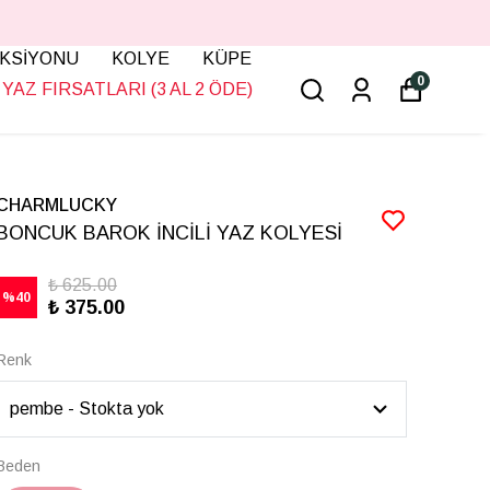
KSİYONU
KOLYE
KÜPE
0
YAZ FIRSATLARI (3 AL 2 ÖDE)
CHARMLUCKY
BONCUK BAROK İNCİLİ YAZ KOLYESİ
₺ 625.00
%
40
₺ 375.00
Renk
Beden