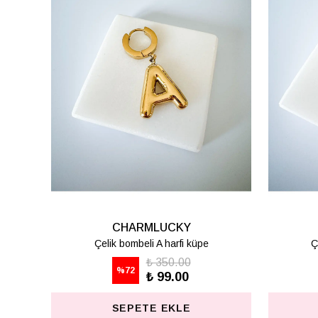
CHARMLUCKY
Çelik bombeli K harfi küpe
Ç
₺ 350.00
%
72
₺ 99.00
SEPETE EKLE