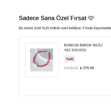
Sadece Sana Özel Fırsat 🩷
Bu ürüne özel %20 indirim seni bekliyor. Fırsatı kaçırmad
BONCUK BAROK İNCİLİ
YAZ KOLYESİ
%
40
₺ 625.00
₺ 375.00