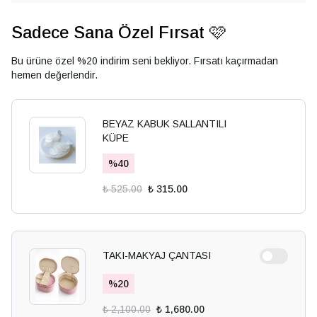
Sadece Sana Özel Fırsat 🩷
Bu ürüne özel %20 indirim seni bekliyor. Fırsatı kaçırmadan
hemen değerlendir.
BEYAZ KABUK SALLANTILI
KÜPE
%
40
₺ 525.00
₺ 315.00
TAKI-MAKYAJ ÇANTASI
%
20
₺ 2,100.00
₺ 1,680.00