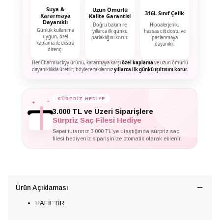
Suya &
Uzun Ömürlü
316L Sınıf Çelik
Kararmaya
Kalite Garantisi
Dayanıklı
Doğru bakım ile
Hipoalerjenik,
Günlük kullanıma
yıllarca ilk günkü
hassas cilt dostu ve
uygun, özel
parlaklığını korur.
paslanmaya
kaplama ile ekstra
dayanıklı.
direnç.
Her Charmluckyy ürünü, kararmaya karşı
özel kaplama
ve uzun ömürlü
dayanıklılıkla üretilir; böylece takılarınız
yıllarca ilk günkü ışıltısını korur.
✦
✦
SÜRPRİZ HEDİYE
✦
3.000 TL ve Üzeri Siparişlere
Sürpriz Saç Filesi Hediye
Sepet tutarınız 3.000 TL'ye ulaştığında sürpriz saç
filesi hediyeniz siparişinize otomatik olarak eklenir.
Ürün Açıklaması
HAFİFTİR.