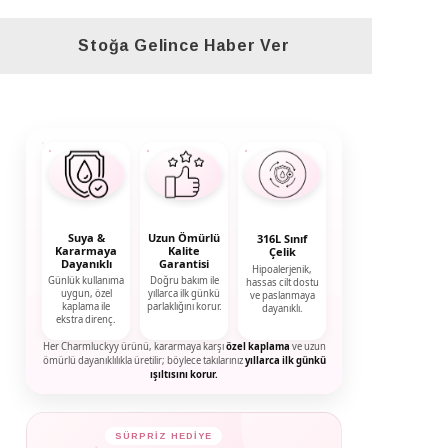
Stoğa Gelince Haber Ver
Suya &
Uzun Ömürlü
316L Sınıf
Kararmaya
Kalite
Çelik
Dayanıklı
Garantisi
Hipoalerjenik,
Günlük kullanıma
Doğru bakım ile
hassas cilt dostu
uygun, özel
yıllarca ilk günkü
ve paslanmaya
kaplama ile
parlaklığını korur.
dayanıklı.
ekstra direnç.
Her Charmluckyy ürünü, kararmaya karşı
özel kaplama
ve uzun
ömürlü dayanıklılıkla üretilir; böylece takılarınız
yıllarca ilk günkü
ışıltısını korur.
SÜRPRİZ HEDİYE