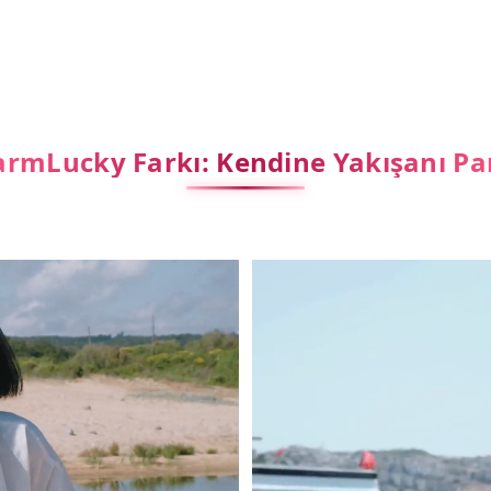
rmLucky Farkı: Kendine Yakışanı Pa