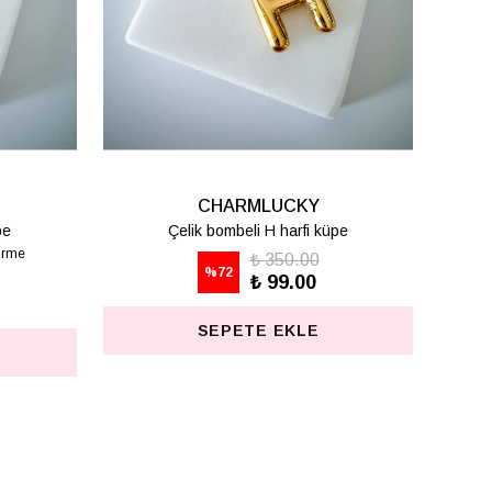
CHARMLUCKY
pe
Çelik bombeli T harfi küpe
₺ 350.00
%
72
₺ 99.00
SEPETE EKLE