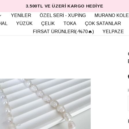
3.500TL VE ÜZERI KARGO HEDIYE
YENİLER
ÖZEL SERİ - XUPİNG
MURANO KOLE
HAL
YÜZÜK
ÇELİK
TOKA
ÇOK SATANLAR
FIRSAT ÜRÜNLERİ(-%70🔥)
YELPAZE