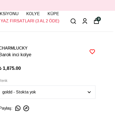
KSİYONU
KOLYE
KÜPE
0
YAZ FIRSATLARI (3 AL 2 ÖDE)
CHARMLUCKY
Barok inci kolye
₺ 1,875.00
Renk
Paylaş
: