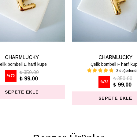
CHARMLUCKY
CHARMLUCKY
elik bombeli M harfi lüpe
Çelik bombeli S harfi kü
1 değerlendirme
₺ 350.00
%
72
₺ 99.00
₺ 350.00
%
72
₺ 99.00
SEPETE EKLE
SEPETE EKLE