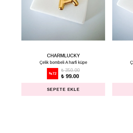
CHARMLUCKY
Çelik bombeli K harfi küpe
Ç
₺ 350.00
%
72
₺ 99.00
SEPETE EKLE