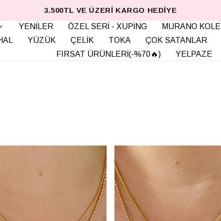
3.500TL VE ÜZERI KARGO HEDIYE
YENİLER
ÖZEL SERİ - XUPİNG
MURANO KOLE
HAL
YÜZÜK
ÇELİK
TOKA
ÇOK SATANLAR
FIRSAT ÜRÜNLERİ(-%70🔥)
YELPAZE