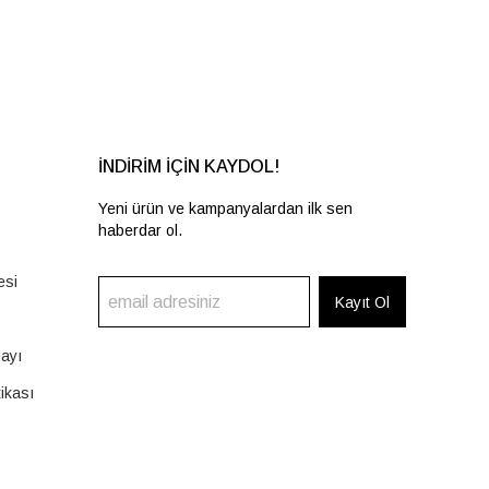
İNDİRİM İÇİN KAYDOL!
Yeni ürün ve kampanyalardan ilk sen
haberdar ol.
esi
Kayıt Ol
nayı
tikası