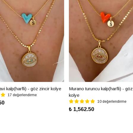
i kalp(harfli) - göz zincir kolye
Murano turuncu kalp(harfli) - göz 
kolye
17 değerlendirme
10 değerlendirme
50
₺ 1,562.50