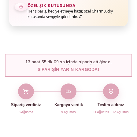
ÖZEL ŞIK KUTUSUNDA
Her sipariş, hediye etmeye hazır, özel CharmLucky
kutusunda sevgiyle gönderilir. 💕
13
saat
55
dk
08
sn içinde sipariş ettiğinde,
SIPARIŞIN YARIN KARGODA!
Sipariş verdiniz
Kargoya verdik
Teslim aldınız
8 Ağustos
9 Ağustos
11 Ağustos - 12 Ağustos