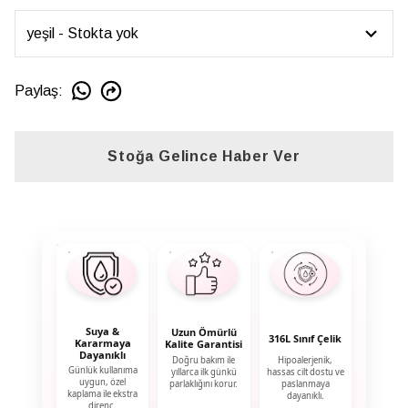
Paylaş
:
Stoğa Gelince Haber Ver
Suya &
Uzun Ömürlü
316L Sınıf Çelik
Kararmaya
Kalite Garantisi
Dayanıklı
Doğru bakım ile
Hipoalerjenik,
Günlük kullanıma
yıllarca ilk günkü
hassas cilt dostu ve
uygun, özel
parlaklığını korur.
paslanmaya
kaplama ile ekstra
dayanıklı.
direnç.