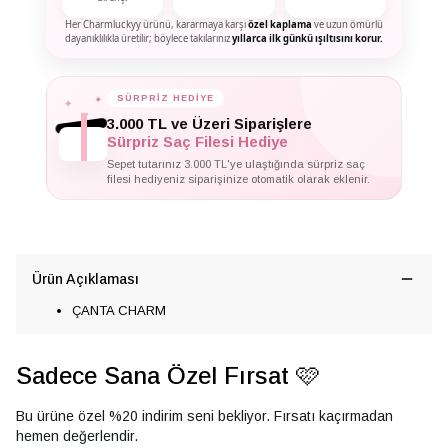
Her Charmluckyy ürünü, kararmaya karşı
özel kaplama
ve uzun ömürlü
dayanıklılıkla üretilir; böylece takılarınız
yıllarca ilk günkü ışıltısını korur.
✦
✦
SÜRPRİZ HEDİYE
✦
3.000 TL ve Üzeri Siparişlere
Sürpriz Saç Filesi Hediye
Sepet tutarınız 3.000 TL'ye ulaştığında sürpriz saç
filesi hediyeniz siparişinize otomatik olarak eklenir.
Ürün Açıklaması
ÇANTA CHARM
Sadece Sana Özel Fırsat 🩷
Bu ürüne özel %20 indirim seni bekliyor. Fırsatı kaçırmadan
hemen değerlendir.