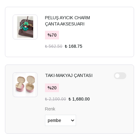
PELUŞ AYICIK CHARM
ÇANTA AKSESUARI
%
70
₺ 562.50
₺ 168.75
TAKI-MAKYAJ ÇANTASI
%
20
₺ 2,100.00
₺ 1,680.00
Renk