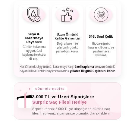
Suya &
Uzun Ömürlü
316L Sınıf Çelik
Kararmaya
Kalite Garantisi
Dayanıklı
Doğru bakım ile
Hipoalerjenik,
Günlük kullanıma
yıllarca ilk günkü
hassas cilt dostu ve
uygun, özel
parlaklığını korur.
paslanmaya
kaplama ile ekstra
dayanıklı.
direnç.
Her Charmluckyy ürünü, kararmaya karşı
özel kaplama
ve uzun ömürlü
dayanıklılıkla üretilir; böylece takılarınız
yıllarca ilk günkü ışıltısını korur.
✦
SÜRPRİZ HEDİYE
✦
✦
3.000 TL ve Üzeri Siparişlere
Sürpriz Saç Filesi Hediye
Sepet tutarınız 3.000 TL'ye ulaştığında sürpriz saç
filesi hediyeniz siparişinize otomatik olarak eklenir.