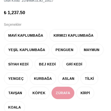
Ürün Kodu
:
ZD4HMKUL9U_15617
₺ 1,237.50
Seçenekler
MAVİ KAPLUMBAĞA
KIRMIZI KAPLUMBAĞA
YEŞİL KAPLUMBAĞA
PENGUEN
MAYMUN
SİYAH KEDİ
BEJ KEDİ
GRİ KEDİ
YENGEÇ
KURBAĞA
ASLAN
TİLKİ
TAVŞAN
KÖPEK
ZÜRAFA
KİRPİ
KOALA