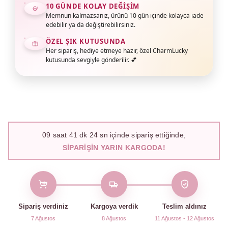
10 GÜNDE KOLAY DEĞIŞIM
Memnun kalmazsanız, ürünü 10 gün içinde kolayca iade
edebilir ya da değiştirebilirsiniz.
ÖZEL ŞIK KUTUSUNDA
Her sipariş, hediye etmeye hazır, özel CharmLucky
kutusunda sevgiyle gönderilir. 💕
09
saat
41
dk
23
sn içinde sipariş ettiğinde,
SIPARIŞIN YARIN KARGODA!
Sipariş verdiniz
Kargoya verdik
Teslim aldınız
7 Ağustos
8 Ağustos
11 Ağustos - 12 Ağustos