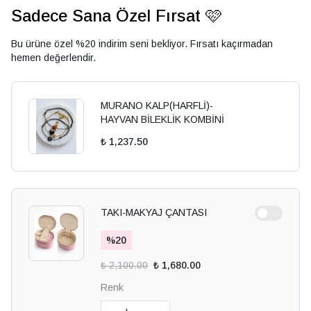
Sadece Sana Özel Fırsat 🩷
Bu ürüne özel %20 indirim seni bekliyor. Fırsatı kaçırmadan
hemen değerlendir.
MURANO KALP(HARFLİ)-
HAYVAN BİLEKLİK KOMBİNİ
₺ 1,237.50
TAKI-MAKYAJ ÇANTASI
%
20
₺ 2,100.00
₺ 1,680.00
Renk