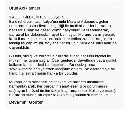
Ürün Açıklaması
3 ADET BİLEKLİKTEN OLUŞUR.
Bu özel üretim takı, İtalya'nın ünlü Murano Adasında gelen
camlardan usta ellerde el işçiliği ile üretilmiştir. Her bir parça,
benzersiz renk ve desen kombinasyonları ile tasarlanarak,
sanatsal bir dokunuşla hayat bulmuştur. Murano camı, yüksek
kaliteli malzemeler kullanılarak elde edilen zarif bir boşaltma
tekniği ile yapılmıştır, böylece her bir ürün hem göz alıcı hem de
dayanıklıdır.
Bu takı, şıklığı ve zarafeti bir arada sunar, her türlü kıyafet ile
mükemmel uyum sağlar. Özel günlerde, davetlerde veya günlük
kullanımlar için ideal bir seçenektir. Bu eşsiz parça,
sevdiklerinize hediye edebileceğiniz anlamlı bir alternatif ya da
kendinizi şımartmanın harika bir yoludur.
Murano cam sanatının geleneksel ve modern unsurlarını
harmanlayarak, her parçanın sanat eseri gibi görünmesini
sağlayan bu özel üretim takıyı kaçıramazsınız. Kalite ve estetiği
bir arada sunan bu eşsiz takı koleksiyonumuzu hemen ke
Devamını Göster