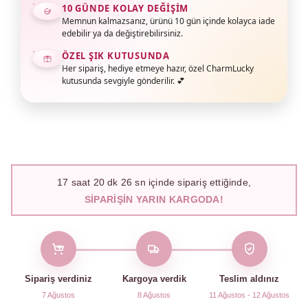
10 GÜNDE KOLAY DEĞIŞIM
Memnun kalmazsanız, ürünü 10 gün içinde kolayca iade
edebilir ya da değiştirebilirsiniz.
ÖZEL ŞIK KUTUSUNDA
Her sipariş, hediye etmeye hazır, özel CharmLucky
kutusunda sevgiyle gönderilir. 💕
17
saat
20
dk
25
sn içinde sipariş ettiğinde,
SIPARIŞIN YARIN KARGODA!
Sipariş verdiniz
Kargoya verdik
Teslim aldınız
7 Ağustos
8 Ağustos
11 Ağustos - 12 Ağustos