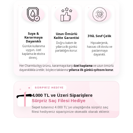
Suya &
Uzun Ömürlü
316L Sınıf Çelik
Kararmaya
Kalite Garantisi
Dayanıklı
Doğru bakım ile
Hipoalerjenik,
Günlük kullanıma
yıllarca ilk günkü
hassas cilt dostu ve
uygun, özel
parlaklığını korur.
paslanmaya
kaplama ile ekstra
dayanıklı.
direnç.
Her Charmluckyy ürünü, kararmaya karşı
özel kaplama
ve uzun ömürlü
dayanıklılıkla üretilir; böylece takılarınız
yıllarca ilk günkü ışıltısını korur.
✦
SÜRPRİZ HEDİYE
✦
✦
4.000 TL ve Üzeri Siparişlere
Sürpriz Saç Filesi Hediye
Sepet tutarınız 4.000 TL'ye ulaştığında sürpriz saç
filesi hediyeniz siparişinize otomatik olarak eklenir.