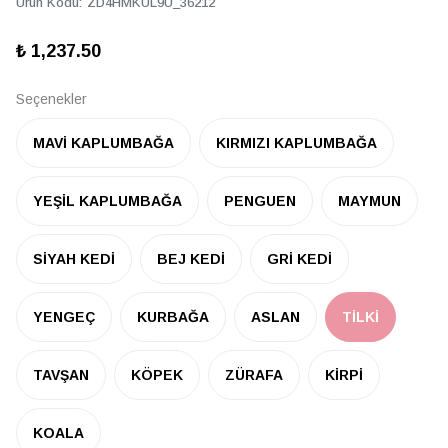
Ürün Kodu
:
ZD4HMKUL9U_36212
₺ 1,237.50
Seçenekler
MAVİ KAPLUMBAĞA
KIRMIZI KAPLUMBAĞA
YEŞİL KAPLUMBAĞA
PENGUEN
MAYMUN
SİYAH KEDİ
BEJ KEDİ
GRİ KEDİ
YENGEÇ
KURBAĞA
ASLAN
TİLKİ
TAVŞAN
KÖPEK
ZÜRAFA
KİRPİ
KOALA