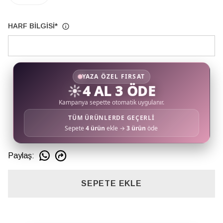
HARF BİLGİSİ
*
YAZA ÖZEL FIRSAT
☀️
4 AL 3 ÖDE
Kampanya sepette otomatik uygulanır.
TÜM ÜRÜNLERDE GEÇERLİ
Sepete
4 ürün
ekle →
3 ürün
öde
Paylaş
:
SEPETE EKLE