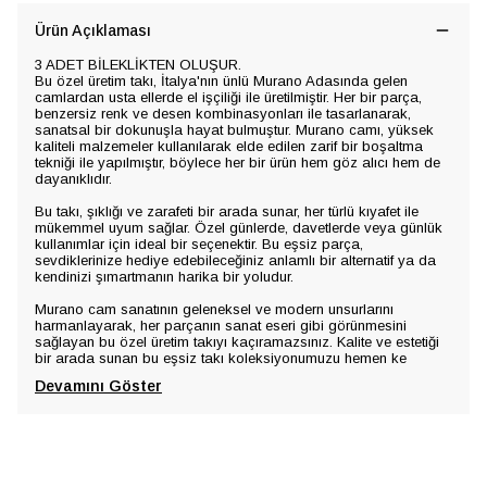
Ürün Açıklaması
3 ADET BİLEKLİKTEN OLUŞUR.
Bu özel üretim takı, İtalya'nın ünlü Murano Adasında gelen
camlardan usta ellerde el işçiliği ile üretilmiştir. Her bir parça,
benzersiz renk ve desen kombinasyonları ile tasarlanarak,
sanatsal bir dokunuşla hayat bulmuştur. Murano camı, yüksek
kaliteli malzemeler kullanılarak elde edilen zarif bir boşaltma
tekniği ile yapılmıştır, böylece her bir ürün hem göz alıcı hem de
dayanıklıdır.
Bu takı, şıklığı ve zarafeti bir arada sunar, her türlü kıyafet ile
mükemmel uyum sağlar. Özel günlerde, davetlerde veya günlük
kullanımlar için ideal bir seçenektir. Bu eşsiz parça,
sevdiklerinize hediye edebileceğiniz anlamlı bir alternatif ya da
kendinizi şımartmanın harika bir yoludur.
Murano cam sanatının geleneksel ve modern unsurlarını
harmanlayarak, her parçanın sanat eseri gibi görünmesini
sağlayan bu özel üretim takıyı kaçıramazsınız. Kalite ve estetiği
bir arada sunan bu eşsiz takı koleksiyonumuzu hemen ke
Devamını Göster