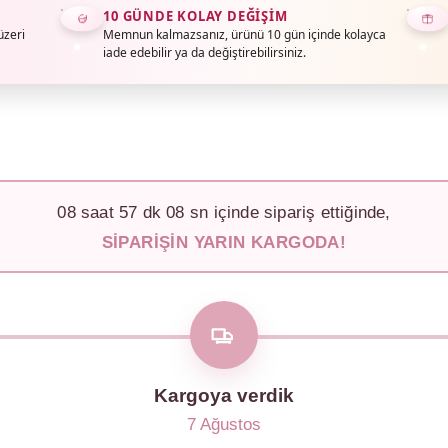
10 GÜNDE KOLAY DEĞIŞIM
üzeri
Memnun kalmazsanız, ürünü 10 gün içinde kolayca
iade edebilir ya da değiştirebilirsiniz.
08
saat
57
dk
05
sn içinde sipariş ettiğinde,
SIPARIŞIN YARIN KARGODA!
Kargoya verdik
7 Ağustos