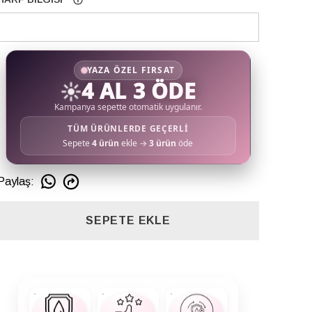
YAZA ÖZEL FIRSAT
☀️
4 AL 3 ÖDE
Kampanya sepette otomatik uygulanır.
TÜM ÜRÜNLERDE GEÇERLİ
Sepete
4 ürün
ekle →
3 ürün
öde
Paylaş
:
SEPETE EKLE