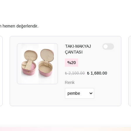
an hemen değerlendir.
TAKI-MAKYAJ
ÇANTASI
%
20
₺ 2,100.00
₺ 1,680.00
Renk