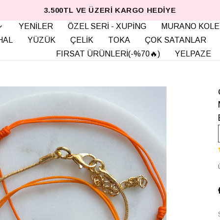
3.500TL VE ÜZERI KARGO HEDIYE
YENİLER
ÖZEL SERİ - XUPİNG
MURANO KOLE
HAL
YÜZÜK
ÇELİK
TOKA
ÇOK SATANLAR
FIRSAT ÜRÜNLERİ(-%70🔥)
YELPAZE