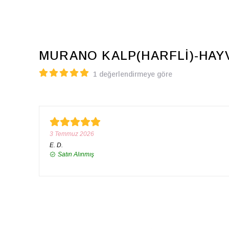
MURANO KALP(HARFLİ)-HAYV
1 değerlendirmeye göre
3 Temmuz 2026
E.
D.
Satın Alınmış