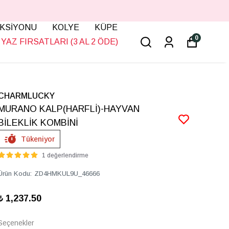
KSİYONU
KOLYE
KÜPE
0
YAZ FIRSATLARI (3 AL 2 ÖDE)
CHARMLUCKY
MURANO KALP(HARFLİ)-HAYVAN
BİLEKLİK KOMBİNİ
Tükeniyor
1 değerlendirme
Ürün Kodu
:
ZD4HMKUL9U_46666
₺ 1,237.50
Seçenekler