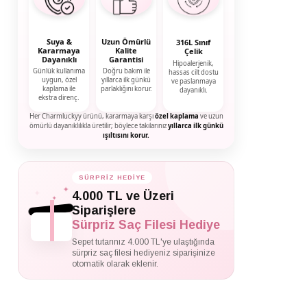
Suya &
Uzun Ömürlü
316L Sınıf
Kararmaya
Kalite
Çelik
Dayanıklı
Garantisi
Hipoalerjenik,
Günlük kullanıma
Doğru bakım ile
hassas cilt dostu
uygun, özel
yıllarca ilk günkü
ve paslanmaya
kaplama ile
parlaklığını korur.
dayanıklı.
ekstra direnç.
Her Charmluckyy ürünü, kararmaya karşı
özel kaplama
ve uzun
ömürlü dayanıklılıkla üretilir; böylece takılarınız
yıllarca ilk günkü
ışıltısını korur.
SÜRPRİZ HEDİYE
✦
✦
4.000 TL ve Üzeri
✦
Siparişlere
Sürpriz Saç Filesi Hediye
Sepet tutarınız 4.000 TL'ye ulaştığında
sürpriz saç filesi hediyeniz siparişinize
otomatik olarak eklenir.