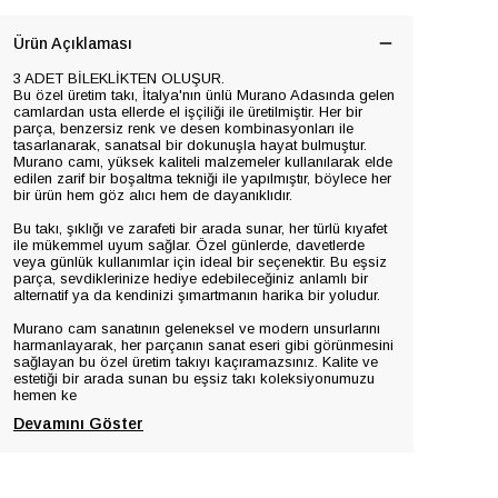
Ürün Açıklaması
3 ADET BİLEKLİKTEN OLUŞUR.
Bu özel üretim takı, İtalya'nın ünlü Murano Adasında gelen
camlardan usta ellerde el işçiliği ile üretilmiştir. Her bir
parça, benzersiz renk ve desen kombinasyonları ile
tasarlanarak, sanatsal bir dokunuşla hayat bulmuştur.
Murano camı, yüksek kaliteli malzemeler kullanılarak elde
edilen zarif bir boşaltma tekniği ile yapılmıştır, böylece her
bir ürün hem göz alıcı hem de dayanıklıdır.
Bu takı, şıklığı ve zarafeti bir arada sunar, her türlü kıyafet
ile mükemmel uyum sağlar. Özel günlerde, davetlerde
veya günlük kullanımlar için ideal bir seçenektir. Bu eşsiz
parça, sevdiklerinize hediye edebileceğiniz anlamlı bir
alternatif ya da kendinizi şımartmanın harika bir yoludur.
Murano cam sanatının geleneksel ve modern unsurlarını
harmanlayarak, her parçanın sanat eseri gibi görünmesini
sağlayan bu özel üretim takıyı kaçıramazsınız. Kalite ve
estetiği bir arada sunan bu eşsiz takı koleksiyonumuzu
hemen ke
Devamını Göster