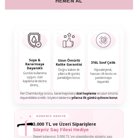
HEMEN AL
Suya &
Uzun Ömürlü
316L Sınıf Çelik
Kararmaya
Kalite Garantisi
Dayanıklı
Doğru bakım ile
Hipoalerjenik,
Günlük kullanıma
yıllarca ilk günkü
hassas cilt dostu ve
uygun, özel
parlaklığını korur.
paslanmaya
kaplama ile ekstra
dayanıklı.
direnç.
Her Charmluckyy ürünü, kararmaya karşı
özel kaplama
ve uzun ömürlü
dayanıklılıkla üretilir; böylece takılarınız
yıllarca ilk günkü ışıltısını korur.
✦
SÜRPRİZ HEDİYE
✦
✦
3.000 TL ve Üzeri Siparişlere
Sürpriz Saç Filesi Hediye
Sepet tutarınız 3.000 TL'ye ulaştığında sürpriz saç