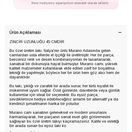
filesi hediyeniz siparişinize otomatik olarak eklenir.
Ürün Açıklaması
ZİNCİR UZUNLUĞU 45 CMDİR
Bu özel üretim takı, İtalya'nın ünlü Murano Adasında gelen
camlardan usta ellerde el işçiliği ile üretilmiştir. Her bir parça,
benzersiz renk ve desen kombinasyonları ile tasarlanarak,
sanatsal bir dokunuşla hayat bulmuştur. Murano camı, yüksek
kaliteli malzemeler kullanılarak elde edilen zarif bir boşaltma
tekniği ile yapılmıştır, böylece her bir ürün hem göz alıcı hem de
dayanıklıdır.
Bu takı, şıklığı ve zarafeti bir arada sunar, her türlü kıyafet ile
mükemmel uyum sağlar. Özel günlerde, davetlerde veya günlük
kullanımlar için ideal bir seçenektir. Bu eşsiz parça,
sevdiklerinize hediye edebileceğiniz anlamlı bir alternatif ya da
kendinizi şımartmanın harika bir yoludur.
Murano cam sanatının geleneksel ve modern unsurlarını
harmanlayarak, her parçanın sanat eseri gibi görünmesini
sağlayan bu özel üretim takıyı kaçıramazsınız. Kalite ve estetiği
bir arada sunan bu eşsiz takı ko