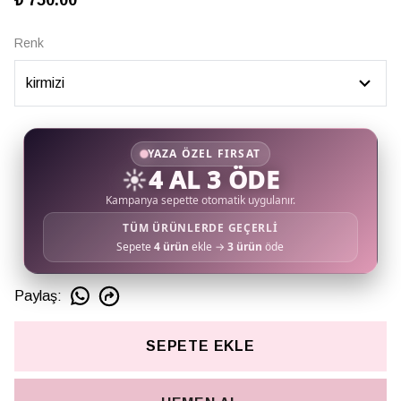
₺ 750.00
Renk
YAZA ÖZEL FIRSAT
☀️
4 AL 3 ÖDE
Kampanya sepette otomatik uygulanır.
TÜM ÜRÜNLERDE GEÇERLİ
Sepete
4 ürün
ekle →
3 ürün
öde
Paylaş
:
SEPETE EKLE