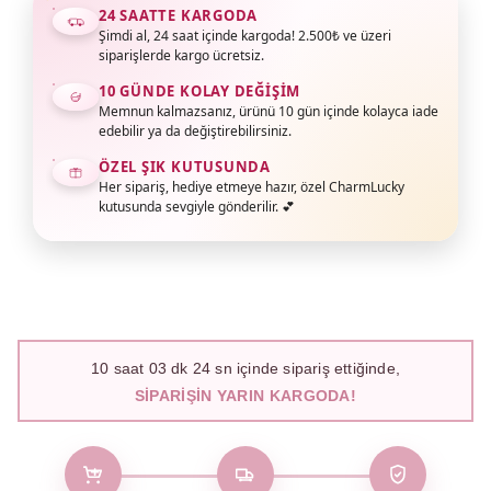
24 SAATTE KARGODA
Şimdi al, 24 saat içinde kargoda! 2.500₺ ve üzeri
siparişlerde kargo ücretsiz.
10 GÜNDE KOLAY DEĞIŞIM
Memnun kalmazsanız, ürünü 10 gün içinde kolayca iade
edebilir ya da değiştirebilirsiniz.
ÖZEL ŞIK KUTUSUNDA
Her sipariş, hediye etmeye hazır, özel CharmLucky
kutusunda sevgiyle gönderilir. 💕
10
saat
03
dk
23
sn içinde sipariş ettiğinde,
SIPARIŞIN YARIN KARGODA!