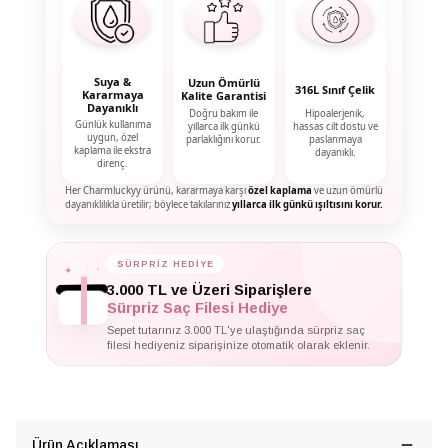
Suya &
Uzun Ömürlü
316L Sınıf Çelik
Kararmaya
Kalite Garantisi
Dayanıklı
Doğru bakım ile
Hipoalerjenik,
Günlük kullanıma
yıllarca ilk günkü
hassas cilt dostu ve
uygun, özel
parlaklığını korur.
paslanmaya
kaplama ile ekstra
dayanıklı.
direnç.
Her Charmluckyy ürünü, kararmaya karşı
özel kaplama
ve uzun ömürlü
dayanıklılıkla üretilir; böylece takılarınız
yıllarca ilk günkü ışıltısını korur.
✦
SÜRPRİZ HEDİYE
✦
✦
3.000 TL ve Üzeri Siparişlere
Sürpriz Saç Filesi Hediye
Sepet tutarınız 3.000 TL'ye ulaştığında sürpriz saç
filesi hediyeniz siparişinize otomatik olarak eklenir.
Ürün Açıklaması