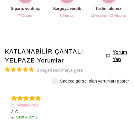
Sipariş verdiniz
Kargoya verdik
Teslim aldınız
7 Ağustos
8 Ağustos
11 Ağustos - 12 Ağustos
KATLANABİLİR ÇANTALI
Yorum
Yap
YELPAZE
Yorumlar
3 değerlendirmeye göre
Sadece görsel olan yorumları göster
19 Temmuz 2026
A.
C.
Satın Alınmış