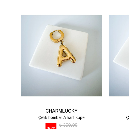
CHARMLUCKY
Çelik bombeli K harfi küpe
Ç
₺ 350.00
%
72