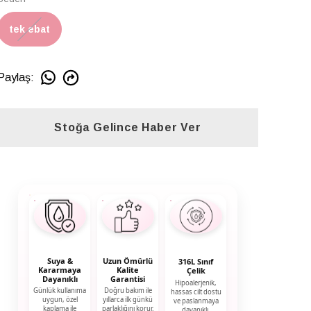
tek ebat
Paylaş
:
Stoğa Gelince Haber Ver
Suya &
Uzun Ömürlü
316L Sınıf
Kararmaya
Kalite
Çelik
Dayanıklı
Garantisi
Hipoalerjenik,
Günlük kullanıma
Doğru bakım ile
hassas cilt dostu
uygun, özel
yıllarca ilk günkü
ve paslanmaya
kaplama ile
parlaklığını korur.
dayanıklı.