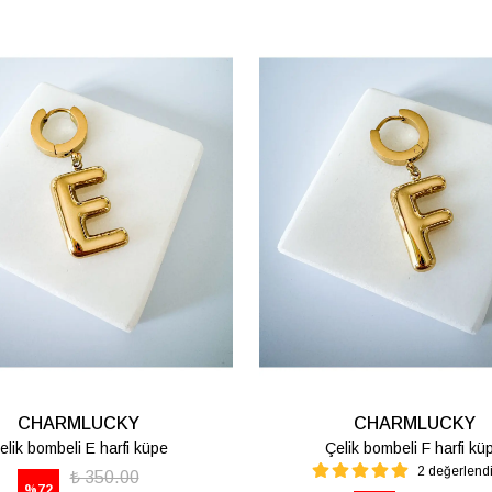
CHARMLUCKY
CHARMLUCKY
elik bombeli M harfi lüpe
Çelik bombeli S harfi kü
1 değerlendirme
₺ 350.00
%
72