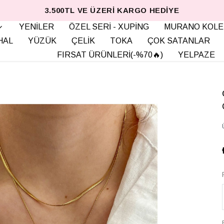
3.500TL VE ÜZERI KARGO HEDIYE
YENİLER
ÖZEL SERİ - XUPİNG
MURANO KOLE
HAL
YÜZÜK
ÇELİK
TOKA
ÇOK SATANLAR
FIRSAT ÜRÜNLERİ(-%70🔥)
YELPAZE