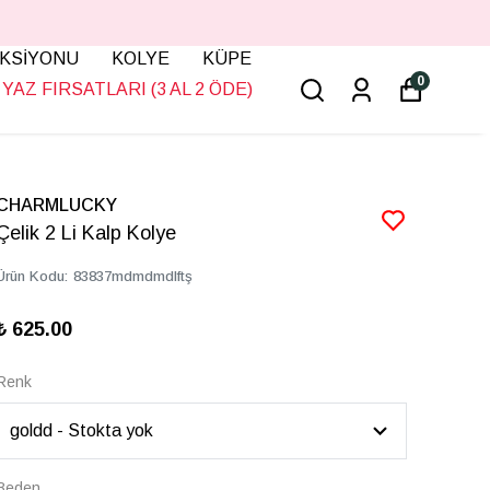
KSİYONU
KOLYE
KÜPE
0
YAZ FIRSATLARI (3 AL 2 ÖDE)
CHARMLUCKY
Çelik 2 Li Kalp Kolye
Ürün Kodu
:
83837mdmdmdlftş
₺ 625.00
Renk
Beden