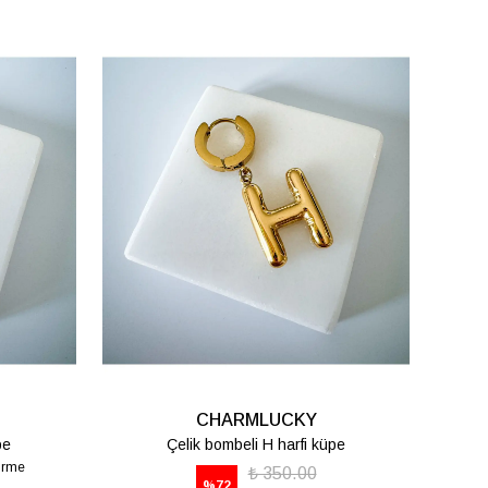
CHARMLUCKY
pe
Çelik bombeli T harfi küpe
₺ 350.00
%
72