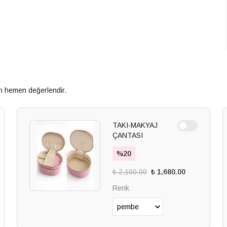
an hemen değerlendir.
TAKI-MAKYAJ
ÇANTASI
%
20
₺ 2,100.00
₺ 1,680.00
Renk