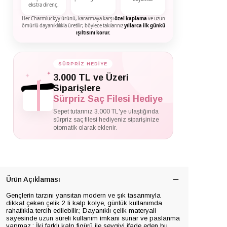
ekstra direnç.
Her Charmluckyy ürünü, kararmaya karşı
özel kaplama
ve uzun
ömürlü dayanıklılıkla üretilir; böylece takılarınız
yıllarca ilk günkü
ışıltısını korur.
SÜRPRİZ HEDİYE
✦
✦
3.000 TL ve Üzeri
✦
Siparişlere
Sürpriz Saç Filesi Hediye
Sepet tutarınız 3.000 TL'ye ulaştığında
sürpriz saç filesi hediyeniz siparişinize
otomatik olarak eklenir.
Ürün Açıklaması
Gençlerin tarzını yansıtan modern ve şık tasarımıyla
dikkat çeken çelik 2 li kalp kolye, günlük kullanımda
rahatlıkla tercih edilebilir.; Dayanıklı çelik materyali
sayesinde uzun süreli kullanım imkanı sunar ve paslanma
yapmaz.; İki farklı kalp figürü ile sevgiyi ifade eden bu