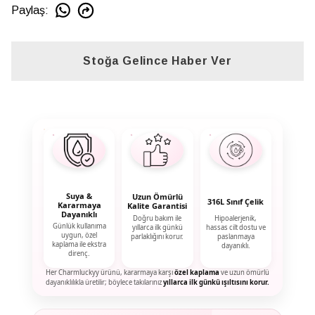
Paylaş
:
Stoğa Gelince Haber Ver
Suya &
Uzun Ömürlü
316L Sınıf Çelik
Kararmaya
Kalite Garantisi
Dayanıklı
Doğru bakım ile
Hipoalerjenik,
Günlük kullanıma
yıllarca ilk günkü
hassas cilt dostu ve
uygun, özel
parlaklığını korur.
paslanmaya
kaplama ile ekstra
dayanıklı.
direnç.
Her Charmluckyy ürünü, kararmaya karşı
özel kaplama
ve uzun ömürlü
dayanıklılıkla üretilir; böylece takılarınız
yıllarca ilk günkü ışıltısını korur.