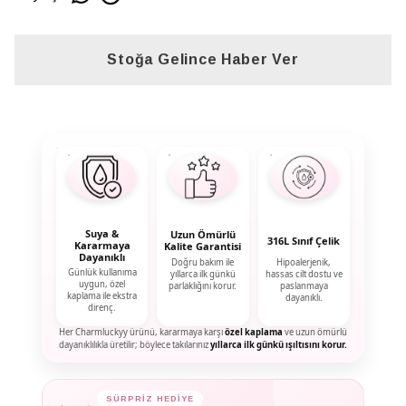
Stoğa Gelince Haber Ver
Suya &
Uzun Ömürlü
316L Sınıf Çelik
Kararmaya
Kalite Garantisi
Dayanıklı
Doğru bakım ile
Hipoalerjenik,
Günlük kullanıma
yıllarca ilk günkü
hassas cilt dostu ve
uygun, özel
parlaklığını korur.
paslanmaya
kaplama ile ekstra
dayanıklı.
direnç.
Her Charmluckyy ürünü, kararmaya karşı
özel kaplama
ve uzun ömürlü
dayanıklılıkla üretilir; böylece takılarınız
yıllarca ilk günkü ışıltısını korur.
✦
SÜRPRİZ HEDİYE
✦