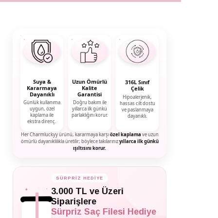
Suya &
Uzun Ömürlü
316L Sınıf
Kararmaya
Kalite
Çelik
Dayanıklı
Garantisi
Hipoalerjenik,
Günlük kullanıma
Doğru bakım ile
hassas cilt dostu
uygun, özel
yıllarca ilk günkü
ve paslanmaya
kaplama ile
parlaklığını korur.
dayanıklı.
ekstra direnç.
Her Charmluckyy ürünü, kararmaya karşı
özel kaplama
ve uzun
ömürlü dayanıklılıkla üretilir; böylece takılarınız
yıllarca ilk günkü
ışıltısını korur.
SÜRPRİZ HEDİYE
✦
✦
3.000 TL ve Üzeri
✦
Siparişlere
Sürpriz Saç Filesi Hediye