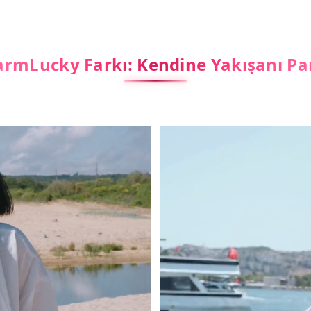
rmLucky Farkı: Kendine Yakışanı Pa