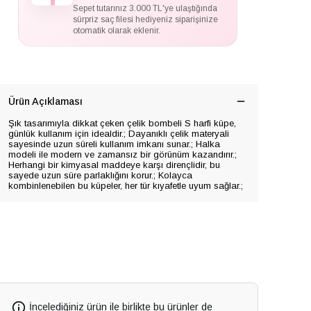
Sepet tutarınız 3.000 TL'ye ulaştığında
sürpriz saç filesi hediyeniz siparişinize
otomatik olarak eklenir.
Ürün Açıklaması
Şık tasarımıyla dikkat çeken çelik bombeli S harfi küpe,
günlük kullanım için idealdir.; Dayanıklı çelik materyali
sayesinde uzun süreli kullanım imkanı sunar.; Halka
modeli ile modern ve zamansız bir görünüm kazandırır.;
Herhangi bir kimyasal maddeye karşı dirençlidir, bu
sayede uzun süre parlaklığını korur.; Kolayca
kombinlenebilen bu küpeler, her tür kıyafetle uyum sağlar.;
İncelediğiniz ürün ile birlikte bu ürünler de