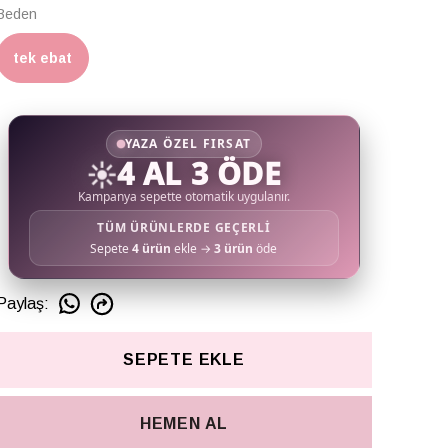
Beden
tek ebat
YAZA ÖZEL FIRSAT
☀️
4 AL 3 ÖDE
Kampanya sepette otomatik uygulanır.
TÜM ÜRÜNLERDE GEÇERLİ
Sepete
4 ürün
ekle →
3 ürün
öde
Paylaş
:
SEPETE EKLE
HEMEN AL