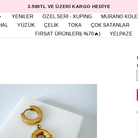
3.500TL VE ÜZERI KARGO HEDIYE
YENİLER
ÖZEL SERİ - XUPİNG
MURANO KOLE
HAL
YÜZÜK
ÇELİK
TOKA
ÇOK SATANLAR
FIRSAT ÜRÜNLERİ(-%70🔥)
YELPAZE