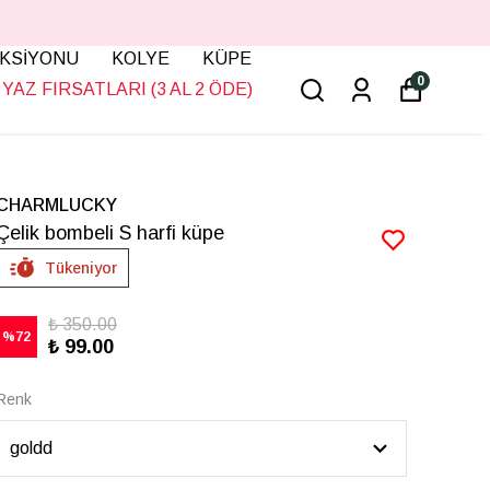
KSİYONU
KOLYE
KÜPE
0
YAZ FIRSATLARI (3 AL 2 ÖDE)
CHARMLUCKY
Çelik bombeli S harfi küpe
Tükeniyor
₺ 350.00
%
72
₺ 99.00
Renk