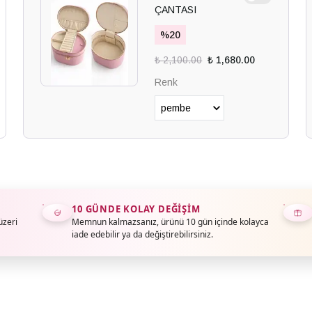
ÇANTASI
%
20
₺ 2,100.00
₺ 1,680.00
Renk
10 GÜNDE KOLAY DEĞIŞIM
üzeri
Memnun kalmazsanız, ürünü 10 gün içinde kolayca
iade edebilir ya da değiştirebilirsiniz.