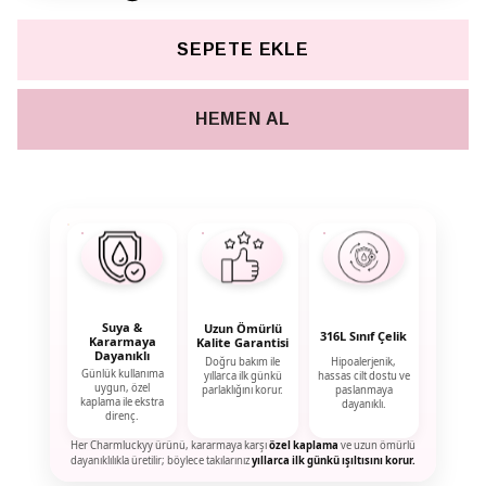
SEPETE EKLE
HEMEN AL
Suya &
Uzun Ömürlü
316L Sınıf Çelik
Kararmaya
Kalite Garantisi
Dayanıklı
Doğru bakım ile
Hipoalerjenik,
Günlük kullanıma
yıllarca ilk günkü
hassas cilt dostu ve
uygun, özel
parlaklığını korur.
paslanmaya
kaplama ile ekstra
dayanıklı.
direnç.
Her Charmluckyy ürünü, kararmaya karşı
özel kaplama
ve uzun ömürlü
dayanıklılıkla üretilir; böylece takılarınız
yıllarca ilk günkü ışıltısını korur.