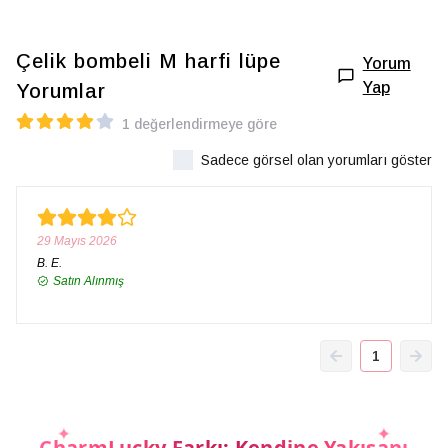
Çelik bombeli M harfi lüpe
Yorum
Yap
Yorumlar
1 değerlendirmeye göre
Sadece görsel olan yorumları göster
29 Mayıs 2026
B.
E.
Satın Alınmış
1
CharmLucky Farkı: Kendine Yakışanı