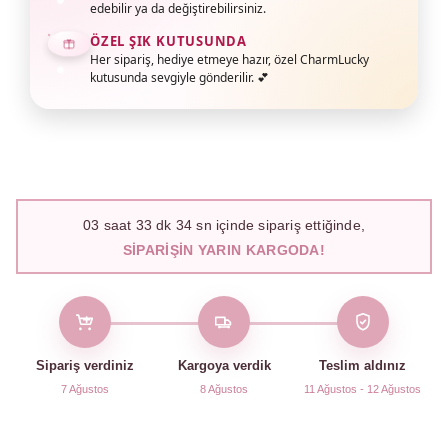
edebilir ya da değiştirebilirsiniz.
ÖZEL ŞIK KUTUSUNDA
Her sipariş, hediye etmeye hazır, özel CharmLucky
kutusunda sevgiyle gönderilir. 💕
03
saat
33
dk
33
sn içinde sipariş ettiğinde,
SIPARIŞIN YARIN KARGODA!
Sipariş verdiniz
Kargoya verdik
Teslim aldınız
7 Ağustos
8 Ağustos
11 Ağustos - 12 Ağustos