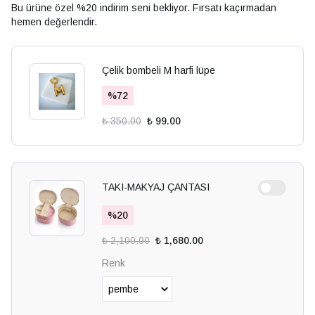
Bu ürüne özel %20 indirim seni bekliyor. Fırsatı kaçırmadan
hemen değerlendir.
Çelik bombeli M harfi lüpe
%
72
₺ 350.00
₺ 99.00
TAKI-MAKYAJ ÇANTASI
%
20
₺ 2,100.00
₺ 1,680.00
Renk