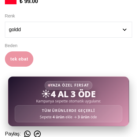
₺ 99.00
Renk
Beden
tek ebat
YAZA ÖZEL FIRSAT
☀️
4 AL 3 ÖDE
Kampanya sepette otomatik uygulanır.
TÜM ÜRÜNLERDE GEÇERLİ
Sepete
4 ürün
ekle →
3 ürün
öde
Paylaş
: