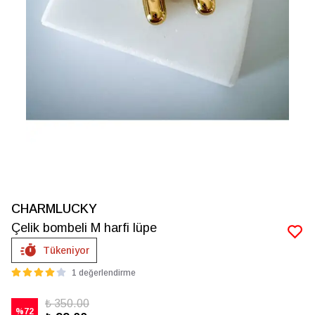
CHARMLUCKY
Çelik bombeli M harfi lüpe
Tükeniyor
1 değerlendirme
₺ 350.00
%
72