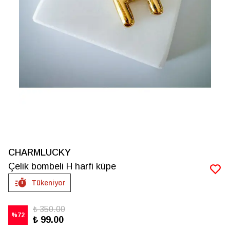
CHARMLUCKY
Çelik bombeli H harfi küpe
Tükeniyor
₺ 350.00
%
72
₺ 99.00