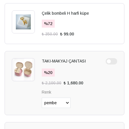
Çelik bombeli H harfi küpe
%
72
₺ 350.00
₺ 99.00
TAKI-MAKYAJ ÇANTASI
%
20
₺ 2,100.00
₺ 1,680.00
Renk