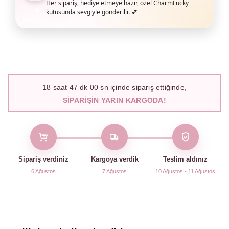
Her sipariş, hediye etmeye hazır, özel CharmLucky
kutusunda sevgiyle gönderilir. 💕
18
saat
46
dk
58
sn içinde sipariş ettiğinde,
SIPARIŞIN YARIN KARGODA!
Sipariş verdiniz
Kargoya verdik
Teslim aldınız
6 Ağustos
7 Ağustos
10 Ağustos - 11 Ağustos