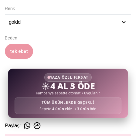
Renk
Beden
tek ebat
YAZA ÖZEL FIRSAT
☀️
4 AL 3 ÖDE
Kampanya sepette otomatik uygulanır.
TÜM ÜRÜNLERDE GEÇERLİ
Sepete
4 ürün
ekle →
3 ürün
öde
Paylaş
: