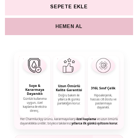
SEPETE EKLE
HEMEN AL
Suya &
Uzun Ömürlü
316L Sınıf Çelik
Kararmaya
Kalite Garantisi
Dayanıklı
Doğru bakım ile
Hipoalerjenik,
Günlük kullanıma
yıllarca ilk günkü
hassas cilt dostu ve
uygun, özel
parlaklığını korur.
paslanmaya
kaplama ile ekstra
dayanıklı.
direnç.
Her Charmluckyy ürünü, kararmaya karşı
özel kaplama
ve uzun ömürlü
dayanıklılıkla üretilir; böylece takılarınız
yıllarca ilk günkü ışıltısını korur.