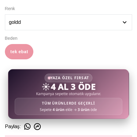
Renk
Beden
tek ebat
YAZA ÖZEL FIRSAT
☀️
4 AL 3 ÖDE
Kampanya sepette otomatik uygulanır.
TÜM ÜRÜNLERDE GEÇERLİ
Sepete
4 ürün
ekle →
3 ürün
öde
Paylaş
: