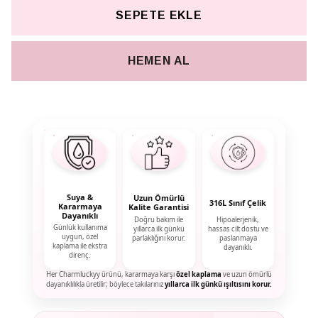
SEPETE EKLE
HEMEN AL
Suya &
Uzun Ömürlü
316L Sınıf Çelik
Kararmaya
Kalite Garantisi
Dayanıklı
Doğru bakım ile
Hipoalerjenik,
Günlük kullanıma
yıllarca ilk günkü
hassas cilt dostu ve
uygun, özel
parlaklığını korur.
paslanmaya
kaplama ile ekstra
dayanıklı.
direnç.
Her Charmluckyy ürünü, kararmaya karşı
özel kaplama
ve uzun ömürlü
dayanıklılıkla üretilir; böylece takılarınız
yıllarca ilk günkü ışıltısını korur.