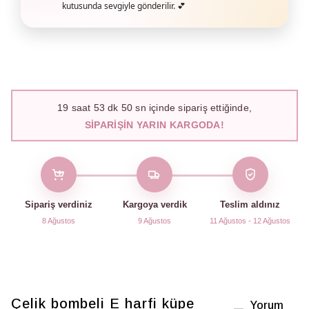
kutusunda sevgiyle gönderilir. 💕
19
saat
53
dk
49
sn içinde sipariş ettiğinde,
SIPARIŞIN YARIN KARGODA!
Sipariş verdiniz
Kargoya verdik
Teslim aldınız
8 Ağustos
9 Ağustos
11 Ağustos - 12 Ağustos
Çelik bombeli E harfi küpe
Yorum