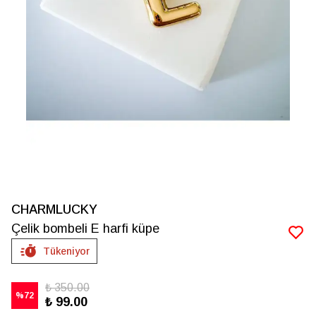
CHARMLUCKY
Çelik bombeli E harfi küpe
Tükeniyor
₺ 350.00
%
72
₺ 99.00