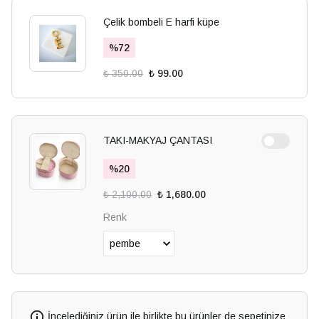
Çelik bombeli E harfi küpe
%
72
₺ 350.00
₺ 99.00
TAKI-MAKYAJ ÇANTASI
%
20
₺ 2,100.00
₺ 1,680.00
Renk
İncelediğiniz ürün ile birlikte bu ürünler de sepetinize