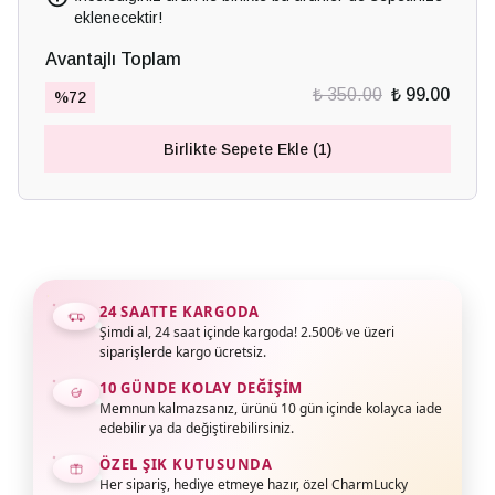
eklenecektir!
Avantajlı Toplam
₺ 350.00
₺ 99.00
%
72
Birlikte Sepete Ekle (1)
24 SAATTE KARGODA
Şimdi al, 24 saat içinde kargoda! 2.500₺ ve üzeri
siparişlerde kargo ücretsiz.
10 GÜNDE KOLAY DEĞIŞIM
Memnun kalmazsanız, ürünü 10 gün içinde kolayca iade
edebilir ya da değiştirebilirsiniz.
ÖZEL ŞIK KUTUSUNDA
Her sipariş, hediye etmeye hazır, özel CharmLucky