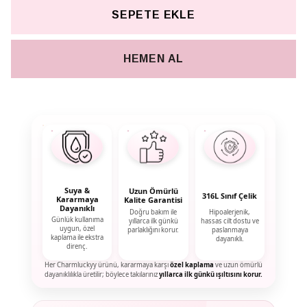
SEPETE EKLE
HEMEN AL
Suya &
Uzun Ömürlü
316L Sınıf Çelik
Kararmaya
Kalite Garantisi
Dayanıklı
Doğru bakım ile
Hipoalerjenik,
Günlük kullanıma
yıllarca ilk günkü
hassas cilt dostu ve
uygun, özel
parlaklığını korur.
paslanmaya
kaplama ile ekstra
dayanıklı.
direnç.
Her Charmluckyy ürünü, kararmaya karşı
özel kaplama
ve uzun ömürlü
dayanıklılıkla üretilir; böylece takılarınız
yıllarca ilk günkü ışıltısını korur.