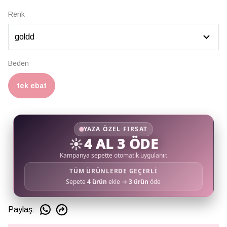
Renk
Beden
tek ebat
YAZA ÖZEL FIRSAT
☀️
4 AL 3 ÖDE
Kampanya sepette otomatik uygulanır.
TÜM ÜRÜNLERDE GEÇERLİ
Sepete
4 ürün
ekle →
3 ürün
öde
Paylaş
: