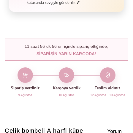
kutusunda sevgiyle gönderilir. 💕
11
saat
56
dk
55
sn içinde sipariş ettiğinde,
SIPARIŞIN YARIN KARGODA!
Sipariş verdiniz
Kargoya verdik
Teslim aldınız
9 Ağustos
10 Ağustos
12 Ağustos - 13 Ağustos
Çelik bombeli A harfi küpe
Yorum