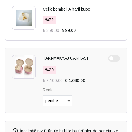
Çelik bombeli A harfi küpe
%
72
₺ 350.00
₺ 99.00
TAKI-MAKYAJ ÇANTASI
%
20
₺ 2,100.00
₺ 1,680.00
Renk
İncelediğiniz ürün ile birlikte bu ürünler de sepetinize